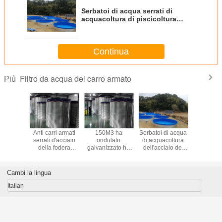
Serbatoi di acqua serrati di
acquacoltura di piscicoltura
27cbm 2740mm
Continua
Filtro da acqua del carro armato
Più
rmati di
Anti carri armati
150M3 ha
Serbatoi di acqua
fish farm t
ica di
serrati d'acciaio
ondulato
di acquacoltura
sale, by 
oltura
della fodera
galvanizzato ha
dell'acciaio del
steel w
presa di
2740mm del PVC
serrato i serbatoi
diametro 2.74m di
storage ta
ura della
di corrosione
di acqua d'acciaio
stoccaggio
pVC w
del PVC
dell'acqua
bladd
Cambi la lingua
0M3
Italian