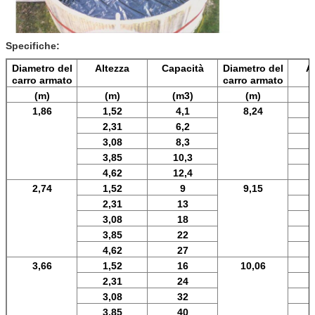
Specifiche:
Diametro del
Altezza
Capacità
Diametro del
A
carro armato
carro armato
(m)
(m)
(m3)
(m)
1,86
1,52
4,1
8,24
2,31
6,2
3,08
8,3
3,85
10,3
4,62
12,4
2,74
1,52
9
9,15
2,31
13
3,08
18
3,85
22
4,62
27
3,66
1,52
16
10,06
2,31
24
3,08
32
3,85
40