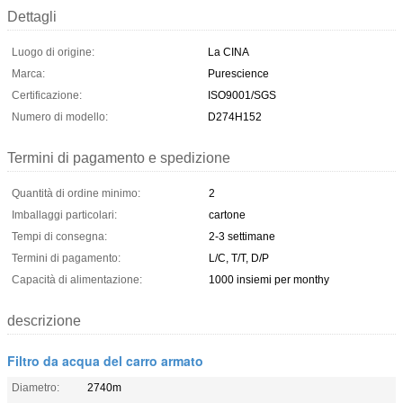
Dettagli
Luogo di origine:
La CINA
Marca:
Purescience
Certificazione:
ISO9001/SGS
Numero di modello:
D274H152
Termini di pagamento e spedizione
Quantità di ordine minimo:
2
Imballaggi particolari:
cartone
Tempi di consegna:
2-3 settimane
Termini di pagamento:
L/C, T/T, D/P
Capacità di alimentazione:
1000 insiemi per monthy
descrizione
Filtro da acqua del carro armato
Diametro:
2740m