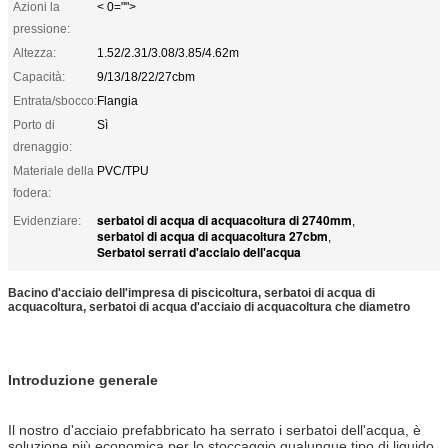
Azioni la
< 0="">
pressione:
Altezza:
1.52/2.31/3.08/3.85/4.62m
Capacità:
9/13/18/22/27cbm
Entrata/sbocco:
Flangia
Porto di
Sì
drenaggio:
Materiale della
PVC/TPU
fodera:
serbatoi di acqua di acquacoltura di 2740mm
Evidenziare:
,
serbatoi di acqua di acquacoltura 27cbm
,
Serbatoi serrati d'acciaio dell'acqua
Bacino d'acciaio dell'impresa di piscicoltura, serbatoi di acqua di
acquacoltura, serbatoi di acqua d'acciaio di acquacoltura che diametro
Introduzione generale
Il nostro d'acciaio prefabbricato ha serrato i serbatoi dell'acqua, è
soluzione più economica per lo stoccaggio qualunque tipo di liquido