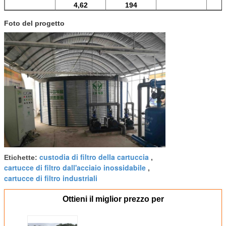
4,62
194
Foto del progetto
custodia di filtro della cartuccia
Etichette:
,
cartucce di filtro dall'acciaio inossidabile
,
cartucce di filtro industriali
Ottieni il miglior prezzo per