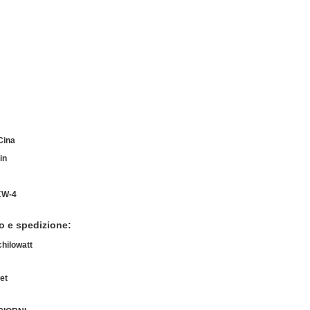
Cina
in
KW-4
o e spedizione:
chilowatt
let