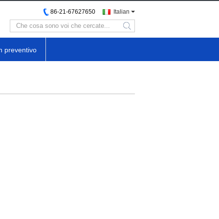
86-21-67627650
Italian
search
n preventivo