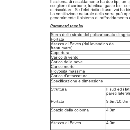
Il sistema di riscaldamento ha due tipi, un ti
scegliere il carbone, lubrifica, gas e bio- c
di riscaldare. Se l'elettricità di uso, voi ha 
La ventilazione naturale della serra può aprir
generalmente il sistema di raffreddamento d
Parametri tecnici
Serra dello strato del policarbonato di agri
Portata
Altezza di Eaves (dal lavandino da
frantumare)
Copertura
Carico di vento
Carico della neve
Carico morto
Piovosità massima
Carico d'attaccatura
Specificazione e dimensione
Struttura
Il sud ed i l
pareti laterali
Portata
9.6m/10.8m (
Spazio della colonna
4.0m
Altezza di Eaves
4.0m