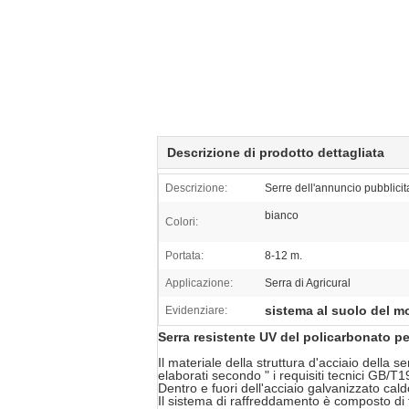
Descrizione di prodotto dettagliata
Descrizione:
Serre dell'annuncio pubblicit
bianco
Colori:
Portata:
8-12 m.
Applicazione:
Serra di Agricural
sistema al suolo del m
Evidenziare:
Serra resistente UV del policarbonato per
Il materiale della struttura d'acciaio della 
elaborati secondo " i requisiti tecnici GB/T
Dentro e fuori dell'acciaio galvanizzato cal
Il sistema di raffreddamento è composto di