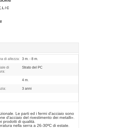
GIORNI
T, L / C
W
 di altezza:
3 m. - 8 m.
ale di
Strato del PC
ura:
4 m.
zia:
3 anni
azionale. Le parti ed i fermi d'acciaio sono
ne d'acciaio del rivestimento dei metalli».
 prodotti di qualità.
atura nella serra a 26-30ºC di estate.