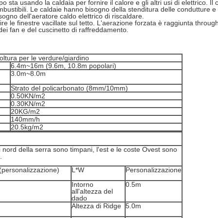
po sta usando la caldaia per fornire il calore e gli altri usi di elettrico. 
ombustibili. Le caldaie hanno bisogno della stenditura delle condutture e
bisogno dell'aeratore caldo elettrico di riscaldare.
e le finestre vacillate sul tetto. L'aerazione forzata è raggiunta through 
ei fan e del cuscinetto di raffreddamento.
coltura per le verdure/giardino
6.4m~16m (9.6m, 10.8m popolari)
3.0m~8.0m
Strato del policarbonato (8mm/10mm)
0.50KN/m2
0.30KN/m2
20KG/m2
140mm/h
20.5kg/m2
ati nord della serra sono timpani, l'est e le coste Ovest sono
.
personalizzazione)
L*W
Personalizzazione
Intorno
0.5m
all'altezza del
dado
Altezza di Ridge
5.0m