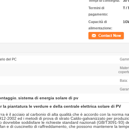
Tempi di consegna:
30 
Termini di
T / 
pagamento:
Capacità di
1G
alimentazione:
Contatto
ario del PC
Gamma
Materi
copert
Baia:
Garan
ontaggio
sistema di energia solare di pv
,
 la piantatura le verdure e della centrale elettrica solare di PV
serra è il acciaio al carbonio di alta qualità che è accordo con la norma n
1912-2002 ed i metodi di prova di strato Caldo-galvanizzato per produzio
do dovrebbe soddisfare le richieste standard nazionali (GB/T3091-93) dei
 fan e di cuscinetto di raffreddamento, che possono mantenere la temper