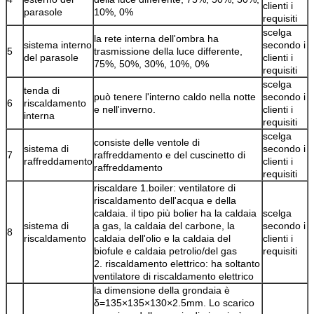
clienti i
parasole
10%, 0%
requisiti
scelga
la rete interna dell'ombra ha
sistema interno
secondo i
5
trasmissione della luce differente,
del parasole
clienti i
75%, 50%, 30%, 10%, 0%
requisiti
scelga
tenda di
può tenere l'interno caldo nella notte
secondo i
6
riscaldamento
e nell'inverno.
clienti i
interna
requisiti
scelga
consiste delle ventole di
sistema di
secondo i
7
raffreddamento e del cuscinetto di
raffreddamento
clienti i
raffreddamento
requisiti
riscaldare 1.boiler: ventilatore di
riscaldamento dell'acqua e della
caldaia. il tipo più bolier ha la caldaia
scelga
sistema di
a gas, la caldaia del carbone, la
secondo i
8
riscaldamento
caldaia dell'olio e la caldaia del
clienti i
biofule e caldaia petrolio/del gas
requisiti
2. riscaldamento elettrico: ha soltanto
ventilatore di riscaldamento elettrico
la dimensione della grondaia è
δ=135×135×130×2.5mm. Lo scarico