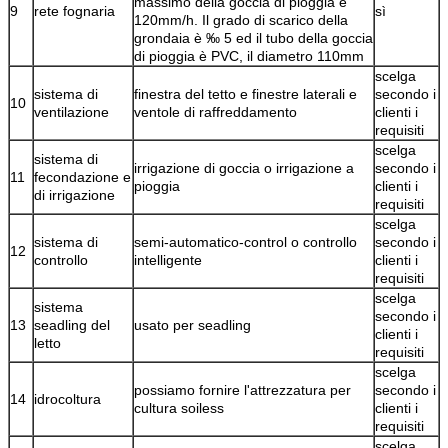
massimo della goccia di pioggia è
9
rete fognaria
sì
120mm/h. Il grado di scarico della
grondaia è ‰ 5 ed il tubo della goccia
di pioggia è PVC, il diametro 110mm
scelga
sistema di
finestra del tetto e finestre laterali e
secondo i
10
ventilazione
ventole di raffreddamento
clienti i
requisiti
scelga
sistema di
irrigazione di goccia o irrigazione a
secondo i
11
fecondazione e
pioggia
clienti i
di irrigazione
requisiti
scelga
sistema di
semi-automatico-control o controllo
secondo i
12
controllo
intelligente
clienti i
requisiti
scelga
sistema
secondo i
13
seadling del
usato per seadling
clienti i
letto
requisiti
scelga
possiamo fornire l'attrezzatura per
secondo i
14
idrocoltura
cultura soiless
clienti i
requisiti
scelga