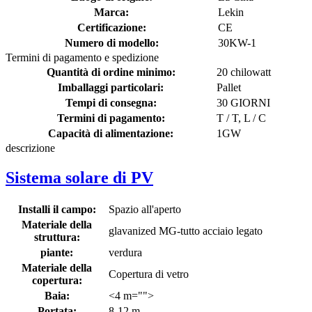
Marca:
Lekin
Certificazione:
CE
Numero di modello:
30KW-1
Termini di pagamento e spedizione
Quantità di ordine minimo:
20 chilowatt
Imballaggi particolari:
Pallet
Tempi di consegna:
30 GIORNI
Termini di pagamento:
T / T, L / C
Capacità di alimentazione:
1GW
descrizione
Sistema solare di PV
Installi il campo:
Spazio all'aperto
Materiale della
glavanized MG-tutto acciaio legato
struttura:
piante:
verdura
Materiale della
Copertura di vetro
copertura:
Baia:
<4 m="">
Portata:
8-12 m.