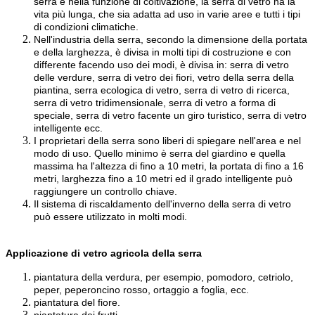
serra e nella funzione di coltivazione, la serra di vetro ha la
vita più lunga, che sia adatta ad uso in varie aree e tutti i tipi
di condizioni climatiche.
Nell'industria della serra, secondo la dimensione della portata
e della larghezza, è divisa in molti tipi di costruzione e con
differente facendo uso dei modi, è divisa in: serra di vetro
delle verdure, serra di vetro dei fiori, vetro della serra della
piantina, serra ecologica di vetro, serra di vetro di ricerca,
serra di vetro tridimensionale, serra di vetro a forma di
speciale, serra di vetro facente un giro turistico, serra di vetro
intelligente ecc.
I proprietari della serra sono liberi di spiegare nell'area e nel
modo di uso. Quello minimo è serra del giardino e quella
massima ha l'altezza di fino a 10 metri, la portata di fino a 16
metri, larghezza fino a 10 metri ed il grado intelligente può
raggiungere un controllo chiave.
Il sistema di riscaldamento dell'inverno della serra di vetro
può essere utilizzato in molti modi.
Applicazione di vetro agricola della serra
piantatura della verdura, per esempio, pomodoro, cetriolo,
peper, peperoncino rosso, ortaggio a foglia, ecc.
piantatura del fiore.
piantatura dei frutti.