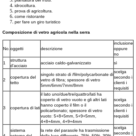
idrocoltura.
prova di agricoltura.
come ristorante
per fare un giro turistico
Composizione di vetro agricola nella serra
inclusione
No.
oggetti
descrizione
oppure
no
struttura
1
acciaio caldo-galvanizzato
sì
d'acciaio
scelga
singolo strato di /film/polycarbonate di
copertura del
secondo i
2
vetro di fibra; spessore di vetro
tetto
clienti i
5mm/6mm/7mm/8mm
requisiti
il lato uno/due/tre/quattro/lati ha
coperto di vetro vuoto e gli altri lati
scelga
hanno coperto il film o il
secondo i
3
copertura di lati
policarbonato; spessore di vetro
clienti i
vuoto: 5+8+5mm, 5+9+5mm,
requisiti
4+8+4mm, 4+9+4mm
scelga
sistema
la rete del parasole ha trasmissione
secondo i
4
esterno del
della luce differente, 75%, 50%, 30%,