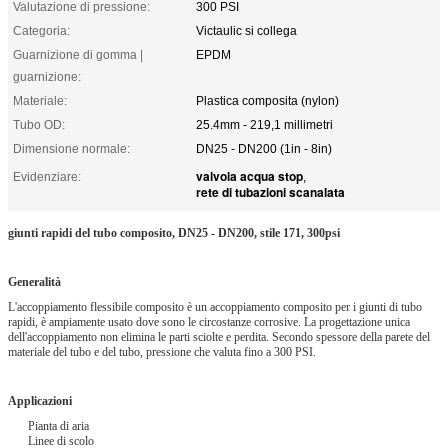
Valutazione di pressione:
300 PSI
Categoria:
Victaulic si collega
Guarnizione di gomma |
EPDM
guarnizione:
Materiale:
Plastica composita (nylon)
Tubo OD:
25.4mm - 219,1 millimetri
Dimensione normale:
DN25 - DN200 (1in - 8in)
valvola acqua stop
Evidenziare:
,
rete di tubazioni scanalata
giunti rapidi del tubo composito, DN25 - DN200, stile 171, 300psi
Generalità
L'accoppiamento flessibile composito è un accoppiamento composito per i giunti di tubo
rapidi, è ampiamente usato dove sono le circostanze corrosive. La progettazione unica
dell'accoppiamento non elimina le parti sciolte e perdita. Secondo spessore della parete del
materiale del tubo e del tubo, pressione che valuta fino a 300 PSI.
Applicazioni
Pianta di aria
Linee di scolo