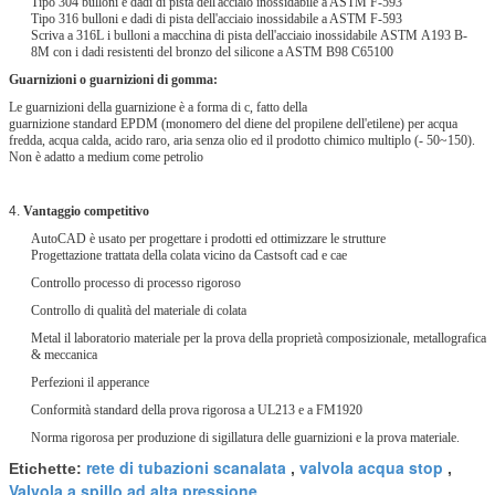
Tipo 304 bulloni e dadi di pista dell'acciaio inossidabile a ASTM F-593
Tipo 316 bulloni e dadi di pista dell'acciaio inossidabile a ASTM F-593
Scriva a 316L i bulloni a macchina di pista dell'acciaio inossidabile ASTM A193 B-
8M con i dadi resistenti del bronzo del silicone a ASTM B98 C65100
Guarnizioni o guarnizioni di gomma:
Le guarnizioni della guarnizione è a forma di c, fatto della
guarnizione standard EPDM (monomero del diene del propilene dell'etilene) per acqua
fredda, acqua calda, acido raro, aria senza olio ed il prodotto chimico multiplo (- 50~150).
Non è adatto a medium come petrolio
4.
Vantaggio competitivo
AutoCAD è usato per progettare i prodotti ed ottimizzare le strutture
Progettazione trattata della colata vicino da Castsoft cad e cae
Controllo processo di processo rigoroso
Controllo di qualità del materiale di colata
Metal il laboratorio materiale per la prova della proprietà composizionale, metallografica
& meccanica
Perfezioni il apperance
Conformità standard della prova rigorosa a UL213 e a FM1920
Norma rigorosa per produzione di sigillatura delle guarnizioni e la prova materiale.
rete di tubazioni scanalata
valvola acqua stop
Etichette:
,
,
Valvola a spillo ad alta pressione