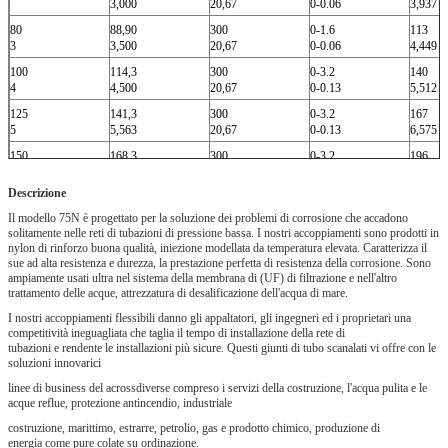
3,000
20,67
0-0.06
3,937
80
88,90
300
0-1.6
113
3
3,500
20,67
0-0.06
4,449
100
114,3
300
0-3.2
140
4
4,500
20,67
0-0.13
5,512
125
141,3
300
0-3.2
167
5
5,563
20,67
0-0.13
6,575
150
168,3
300
0-3.2
196
6
6,625
20,67
0-0.13
7,717
Descrizione
Il modello 75N è progettato per la soluzione dei problemi di corrosione che accadono
solitamente nelle reti di tubazioni di pressione bassa. I nostri accoppiamenti sono prodotti in
nylon di rinforzo buona qualità, iniezione modellata da temperatura elevata. Caratterizza il
sue ad alta resistenza e durezza, la prestazione perfetta di resistenza della corrosione. Sono
ampiamente usati ultra nel sistema della membrana di (UF) di filtrazione e nell'altro
trattamento delle acque, attrezzatura di desalificazione dell'acqua di mare.
I nostri accoppiamenti flessibili danno gli appaltatori, gli ingegneri ed i proprietari una
competitività ineguagliata che taglia il tempo di installazione della rete di
tubazioni e rendente le installazioni più sicure. Questi giunti di tubo scanalati vi offre con le
soluzioni innovarici
linee di business del acrossdiverse compreso i servizi della costruzione, l'acqua pulita e le
acque reflue, protezione antincendio, industriale
costruzione, marittimo, estrarre, petrolio, gas e prodotto chimico, produzione di
energia come pure colate su ordinazione.