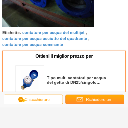
contatore per acqua del multijet
Etichette:
,
contatore per acqua asciutto del quadrante
,
contatore per acqua sommante
Ottieni il miglior prezzo per
Tipo multi contatori per acqua
del getto di DN25/singolo
contatore per acqua della ventola
del getto con l'uscita di impulso
Chiacchierare
Richiedere un
Continua
preventivo
Multi contatore per acqua del getto
Più