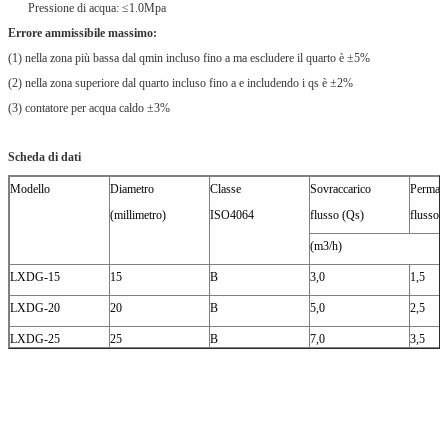
Pressione di acqua: ≤1.0Mpa
Errore ammissibile massimo:
(1) nella zona più bassa dal qmin incluso fino a ma escludere il quarto è ±5%
(2) nella zona superiore dal quarto incluso fino a e includendo i qs è ±2%
(3) contatore per acqua caldo ±3%
Scheda di dati
Modello
Diametro
Classe
Sovraccarico
Perman
(millimetro)
ISO4064
flusso (Qs)
flusso 
(m3/h)
LXDG-15
15
B
3,0
1,5
LXDG-20
20
B
5,0
2,5
LXDG-25
25
B
7,0
3,5