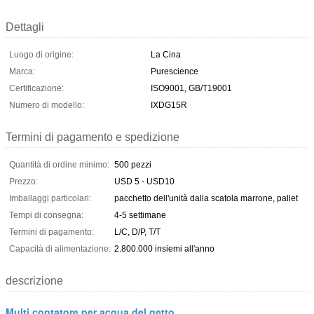
Dettagli
Luogo di origine:
La Cina
Marca:
Purescience
Certificazione:
ISO9001, GB/T19001
Numero di modello:
IXDG15R
Termini di pagamento e spedizione
Quantità di ordine minimo:
500 pezzi
Prezzo:
USD 5 - USD10
Imballaggi particolari:
pacchetto dell'unità dalla scatola marrone, pallet
Tempi di consegna:
4-5 settimane
Termini di pagamento:
L/C, D/P, T/T
Capacità di alimentazione:
2.800.000 insiemi all'anno
descrizione
Multi contatore per acqua del getto