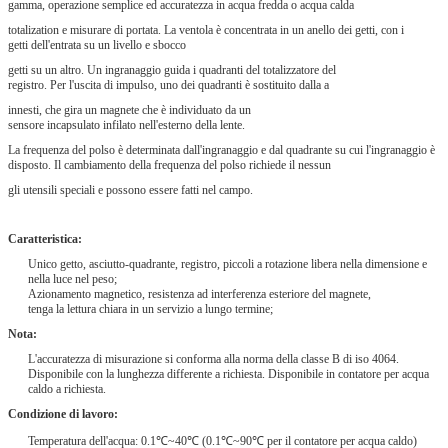
gamma, operazione semplice ed accuratezza in acqua fredda o acqua calda
totalization e misurare di portata. La ventola è concentrata in un anello dei getti, con i
getti dell'entrata su un livello e sbocco
getti su un altro. Un ingranaggio guida i quadranti del totalizzatore del
registro. Per l'uscita di impulso, uno dei quadranti è sostituito dalla a
innesti, che gira un magnete che è individuato da un
sensore incapsulato infilato nell'esterno della lente.
La frequenza del polso è determinata dall'ingranaggio e dal quadrante su cui l'ingranaggio è
disposto. Il cambiamento della frequenza del polso richiede il nessun
gli utensili speciali e possono essere fatti nel campo.
Caratteristica:
Unico getto, asciutto-quadrante, registro, piccoli a rotazione libera nella dimensione e
nella luce nel peso;
Azionamento magnetico, resistenza ad interferenza esteriore del magnete,
tenga la lettura chiara in un servizio a lungo termine;
Nota:
L'accuratezza di misurazione si conforma alla norma della classe B di iso 4064.
Disponibile con la lunghezza differente a richiesta. Disponibile in contatore per acqua
caldo a richiesta.
Condizione di lavoro:
Temperatura dell'acqua: 0.1℃~40℃ (0.1℃~90℃ per il contatore per acqua caldo)