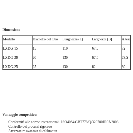
Dimensione
Modello
Diametro del tubo
Lunghezza (L)
Larghezza (B)
Altezza
LXDG-15
15
110
67,5
72
LXDG-20
20
130
67,5
73,5
LXDG-25
25
130
82
89
Vantaggio competitivo:
Conformità alle norme internazionali: ISO4064/GBT778/Q/320700JR05-2003
Controllo dei processi rigoroso
Attrezzatura avanzata di calibratura