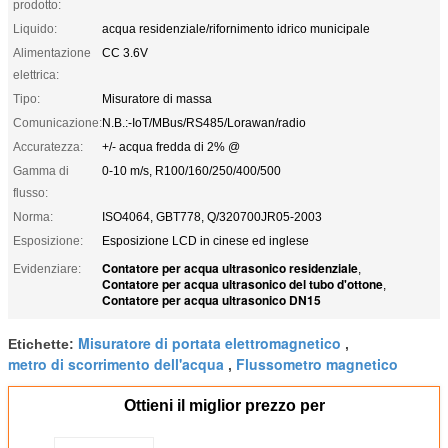
prodotto:
Liquido:
acqua residenziale/rifornimento idrico municipale
Alimentazione
CC 3.6V
elettrica:
Tipo:
Misuratore di massa
Comunicazione:
N.B.:-IoT/MBus/RS485/Lorawan/radio
Accuratezza:
+/- acqua fredda di 2% @
Gamma di
0-10 m/s, R100/160/250/400/500
flusso:
Norma:
ISO4064, GBT778, Q/320700JR05-2003
Esposizione:
Esposizione LCD in cinese ed inglese
Contatore per acqua ultrasonico residenziale
Evidenziare:
,
Contatore per acqua ultrasonico del tubo d'ottone
,
Contatore per acqua ultrasonico DN15
Misuratore di portata elettromagnetico
Etichette:
,
metro di scorrimento dell'acqua
Flussometro magnetico
,
Ottieni il miglior prezzo per