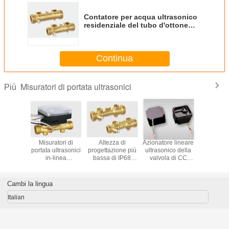
Contatore per acqua ultrasonico
residenziale del tubo d'ottone
DN15
Continua
Misuratori di portata ultrasonici
Più
ore di
Misuratori di
Altezza di
Azionatore lineare
Apra il mi
trasonico
portata ultrasonici
progettazione più
ultrasonico della
di por
ppio
in-linea
bassa di IP68
valvola di CC
magne
/metro
residenziali di
PN16 del
DN15mm di IP66
ultrason
DN50-200
irrigazione di
contatore di
5V
Manica p
one della
misura LCD di
calore dell'ente
trattamen
Cambi la lingua
 del
portata in peso
d'ottone statico
m3 ac
tore di
del sensore
reflue/del
Italian
tata
luride/conv
di 