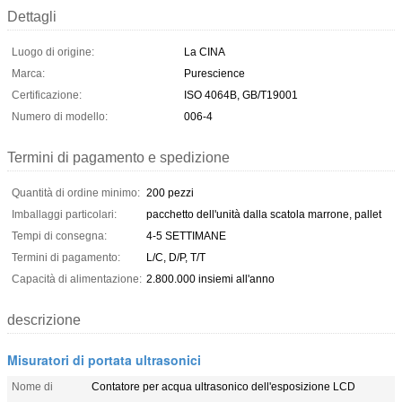
Dettagli
Luogo di origine:
La CINA
Marca:
Purescience
Certificazione:
ISO 4064B, GB/T19001
Numero di modello:
006-4
Termini di pagamento e spedizione
Quantità di ordine minimo:
200 pezzi
Imballaggi particolari:
pacchetto dell'unità dalla scatola marrone, pallet
Tempi di consegna:
4-5 SETTIMANE
Termini di pagamento:
L/C, D/P, T/T
Capacità di alimentazione:
2.800.000 insiemi all'anno
descrizione
Misuratori di portata ultrasonici
Nome di
Contatore per acqua ultrasonico dell'esposizione LCD