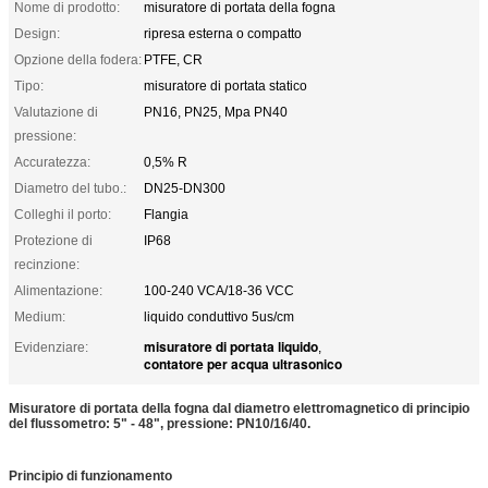
Nome di prodotto:
misuratore di portata della fogna
Design:
ripresa esterna o compatto
Opzione della fodera:
PTFE, CR
Tipo:
misuratore di portata statico
Valutazione di
PN16, PN25, Mpa PN40
pressione:
Accuratezza:
0,5% R
Diametro del tubo.:
DN25-DN300
Colleghi il porto:
Flangia
Protezione di
IP68
recinzione:
Alimentazione:
100-240 VCA/18-36 VCC
Medium:
liquido conduttivo 5us/cm
misuratore di portata liquido
Evidenziare:
,
contatore per acqua ultrasonico
Misuratore di portata della fogna dal diametro elettromagnetico di principio
del flussometro: 5" - 48", pressione: PN10/16/40.
Principio di funzionamento