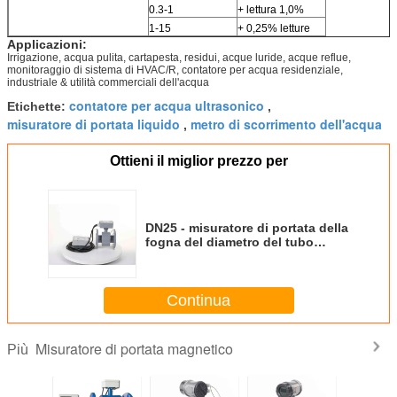
0.3-1
+ lettura 1,0%
1-15
+ 0,25% letture
Applicazioni:
Irrigazione, acqua pulita, cartapesta, residui, acque luride, acque reflue,
monitoraggio di sistema di HVAC/R, contatore per acqua residenziale,
industriale & utilità commerciali dell'acqua
contatore per acqua ultrasonico
Etichette:
,
misuratore di portata liquido
metro di scorrimento dell'acqua
,
Ottieni il miglior prezzo per
DN25 - misuratore di portata della
fogna del diametro del tubo
DN300 per alta precisione
metallurgica delle miniere
Continua
Misuratore di portata magnetico
Più