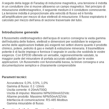
A seguito della legge di Faraday di induzione magnetica, una tensione è indotta
in un conduttore che si muove attraverso un campo magnetico. Nel principio di
misurazione elettromagnetico, il seguente medium è il conduttore commovente.
La tensione indotta è proporzionale alla velocità di flusso ed è fornita
all'amplificatore per mezzo di due elettrodi di misurazione. Il flusso espiratorio è
calcolato per mezzo dell'area di sezione trasversale del tubo.
Introduzione generale
Il flussometro elettromagnetico dell'acqua di scarico consegna la vasta gamma
dell'industria delle fodere, elettrodi e dimensioni per soddisfare le esigenze
anche delle applicazioni trattate più esigenti nei settori diversi quanto il prodotto
chimico, potere, petrolio & gas e metalli & estrazione mineraria. Il trasmettitore
potente è di facile impiego e fornisce il segnale in uscita che soddisfa le vostre
esigenze. Con EPD30 ottenete un versatile, ragionevolmente valutato, la
maggior parte del misuratore di portata accurato adattato per le vostre
applicazioni. Un flussometro con funzionalità bassa, la breve consegna e una
documentazione semplice e chiaramente comprensibile
Parametri tecnici:
Accuratezza: 0,3%, 0,5%, 1,0%
Gamma di flusso: 0.1~10m/s
Uscita corrente: 4-20mA/700Ω
Uscita di impulso: Massimo NPN/200mA/32Vdc
Allarme prodotto: Massimo NPN/50mA/32Vdc
Interfaccia di comunicazione: RS-485 Modbus
Gamma misurabile di flusso.