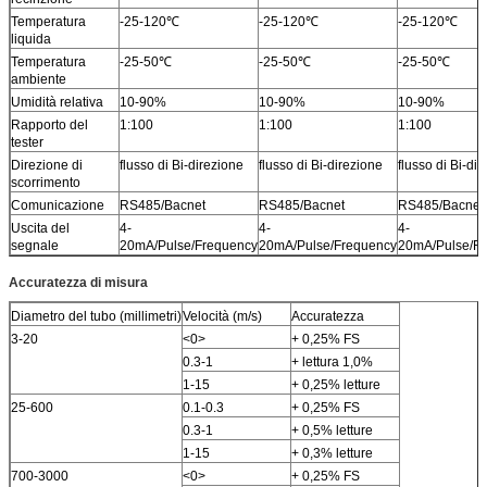
Temperatura
-25-120℃
-25-120℃
-25-120℃
liquida
Temperatura
-25-50℃
-25-50℃
-25-50℃
ambiente
Umidità relativa
10-90%
10-90%
10-90%
Rapporto del
1:100
1:100
1:100
tester
Direzione di
flusso di Bi-direzione
flusso di Bi-direzione
flusso di Bi-di
scorrimento
Comunicazione
RS485/Bacnet
RS485/Bacnet
RS485/Bacnet
Uscita del
4-
4-
4-
segnale
20mA/Pulse/Frequency
20mA/Pulse/Frequency
20mA/Pulse/F
Accuratezza di misura
Diametro del tubo (millimetri)
Velocità (m/s)
Accuratezza
3-20
<0>
+ 0,25% FS
0.3-1
+ lettura 1,0%
1-15
+ 0,25% letture
25-600
0.1-0.3
+ 0,25% FS
0.3-1
+ 0,5% letture
1-15
+ 0,3% letture
700-3000
<0>
+ 0,25% FS