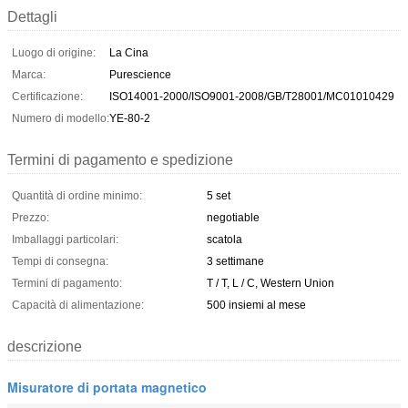
Dettagli
Luogo di origine:
La Cina
Marca:
Purescience
Certificazione:
ISO14001-2000/ISO9001-2008/GB/T28001/MC01010429
Numero di modello:
YE-80-2
Termini di pagamento e spedizione
Quantità di ordine minimo:
5 set
Prezzo:
negotiable
Imballaggi particolari:
scatola
Tempi di consegna:
3 settimane
Termini di pagamento:
T / T, L / C, Western Union
Capacità di alimentazione:
500 insiemi al mese
descrizione
Misuratore di portata magnetico