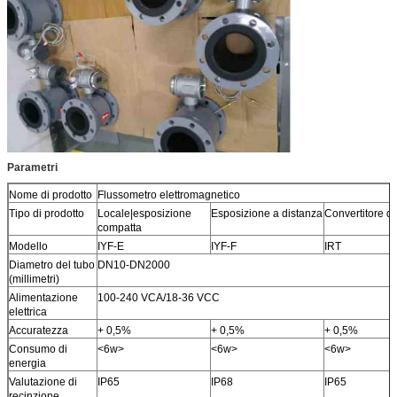
Parametri
Nome di prodotto
Flussometro elettromagnetico
Tipo di prodotto
Locale|esposizione
Esposizione a distanza
Convertitore d
compatta
Modello
IYF-E
IYF-F
IRT
Diametro del tubo
DN10-DN2000
(millimetri)
Alimentazione
100-240 VCA/18-36 VCC
elettrica
Accuratezza
+ 0,5%
+ 0,5%
+ 0,5%
Consumo di
<6w>
<6w>
<6w>
energia
Valutazione di
IP65
IP68
IP65
recinzione