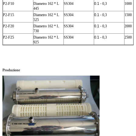
P2-F10
Diametro 162 * L
SS304
0.1 -
0,3
1000
445
P2-F15
Diametro 162 * L
SS304
0.1 -
0,3
1500
525
P2-F20
Diametro 162 * L
SS304
0.1 -
0,3
2000
730
P2-F25
Diametro 162 * L
SS304
0.1 -
0,3
2500
925
Produzione