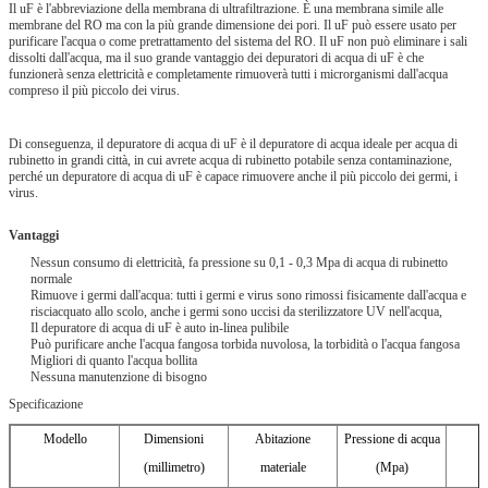
Il uF è l'abbreviazione della membrana di ultrafiltrazione. È una membrana simile alle
membrane del RO ma con la più grande dimensione dei pori. Il uF può essere usato per
purificare l'acqua o come pretrattamento del sistema del RO. Il uF non può eliminare i sali
dissolti dall'acqua, ma il suo grande vantaggio dei depuratori di acqua di uF è che
funzionerà senza elettricità e completamente rimuoverà tutti i microrganismi dall'acqua
compreso il più piccolo dei virus.
Di conseguenza, il depuratore di acqua di uF è il depuratore di acqua ideale per acqua di
rubinetto in grandi città, in cui avrete acqua di rubinetto potabile senza contaminazione,
perché un depuratore di acqua di uF è capace rimuovere anche il più piccolo dei germi, i
virus.
Vantaggi
Nessun consumo di elettricità, fa pressione su 0,1 - 0,3 Mpa di acqua di rubinetto
normale
Rimuove i germi dall'acqua: tutti i germi e virus sono rimossi fisicamente dall'acqua e
risciacquato allo scolo, anche i germi sono uccisi da sterilizzatore UV nell'acqua,
Il depuratore di acqua di uF è auto in-linea pulibile
Può purificare anche l'acqua fangosa torbida nuvolosa, la torbidità o l'acqua fangosa
Migliori di quanto l'acqua bollita
Nessuna manutenzione di bisogno
Specificazione
Modello
Dimensioni
Abitazione
Pressione di acqua
P
(millimetro)
materiale
(Mpa)